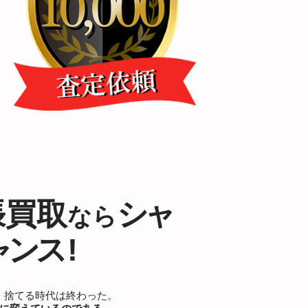
張買取
シャ
なら
ンス !
！捨てる時代は終わった。