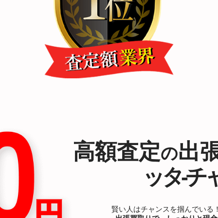
高額査定
出
の
ッタ-チャ
賢い人はチャンスを掴んでいる