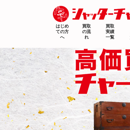
はじめ
買取
買取
ての方
の流
実績
へ
れ
一覧