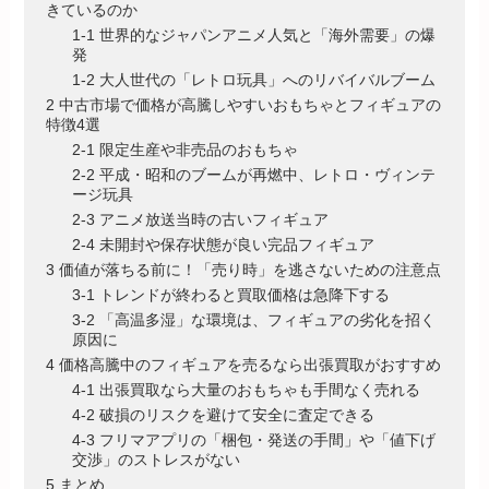
きているのか
1-1 世界的なジャパンアニメ人気と「海外需要」の爆
発
1-2 大人世代の「レトロ玩具」へのリバイバルブーム
2 中古市場で価格が高騰しやすいおもちゃとフィギュアの
特徴4選
2-1 限定生産や非売品のおもちゃ
2-2 平成・昭和のブームが再燃中、レトロ・ヴィンテ
ージ玩具
2-3 アニメ放送当時の古いフィギュア
2-4 未開封や保存状態が良い完品フィギュア
3 価値が落ちる前に！「売り時」を逃さないための注意点
3-1 トレンドが終わると買取価格は急降下する
3-2 「高温多湿」な環境は、フィギュアの劣化を招く
原因に
4 価格高騰中のフィギュアを売るなら出張買取がおすすめ
4-1 出張買取なら大量のおもちゃも手間なく売れる
4-2 破損のリスクを避けて安全に査定できる
4-3 フリマアプリの「梱包・発送の手間」や「値下げ
交渉」のストレスがない
5 まとめ