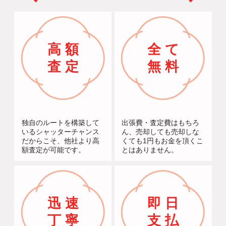
高 額
全 て
査 定
無 料
独自のルートを構築して
出張費・査定費はもちろ
いるシャッターチャンス
ん、売却しても売却しな
だからこそ、他社より高
くても1円もお金を頂くこ
額査定が可能です。
とはありません。
迅 速
即 日
丁 寧
支 払