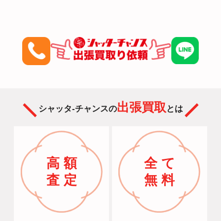
出張買取
シャッタ-チャンスの
とは
高 額
全 て
査 定
無 料