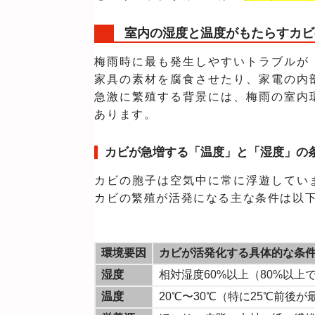
室内の湿度と温度がもたらすカビ
梅雨時に最も発生しやすいトラブルが
家具の素材を腐食させたり、家電の内
急激に繁殖する背景には、梅雨の室内
あります。
カビが急増する「温度」と「湿度」の
カビの胞子は空気中に常に浮遊してい
カビの繁殖が活発になる主な条件は以
環境要因
カビが活発化する具体的な条
湿度
相対湿度60%以上（80%以上
温度
20℃〜30℃（特に25℃前後が