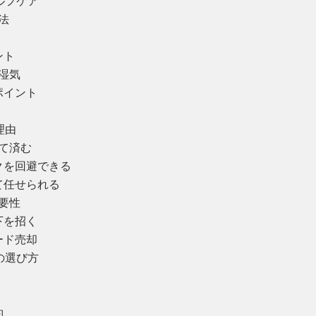
ルフケア
法
ント
と湿気
ポイント
理由
くて済む
スクを回避できる
て任せられる
重要性
下を招く
ード売却
の選び方
約