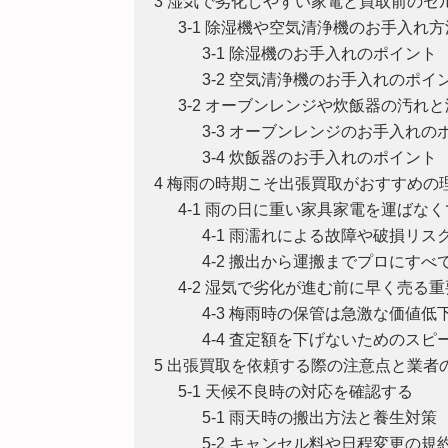
3 湿気で劣化しやすい家電と買取前のセ
3-1 除湿機や空気清浄機のお手入れ方
3-1 除湿機のお手入れのポイント
3-2 空気清浄機のお手入れのポイ
3-2 オーブンレンジや炊飯器の汚れ
3-3 オーブンレンジのお手入れの
3-4 炊飯器のお手入れのポイント
4 梅雨の時期こそ出張買取がおすすめの
4-1 雨の日に重い家具家電を運ばな
4-1 雨濡れによる故障や破損リ
4-2 搬出から運搬までプロにすべ
4-2 湿気で劣化が進む前に早く売る
4-3 梅雨時の保管は急激な価値低
4-4 査定額を下げないためのスピ
5 出張買取を依頼する際の注意点と業者
5-1 天候不良時の対応を確認する
5-1 雨天時の搬出方法と養生対策
5-2 キャンセル料や日程変更の規