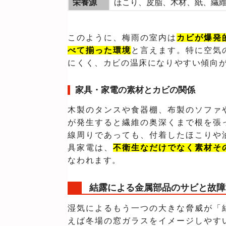
栄養源
ほこり、皮脂、木材、紙、繊
このように、梅雨の室内は
カビが爆発
べて揃った環境
と言えます。特に空気
にくく、カビの温床になりやすい傾向
家具・家電の素材とカビの関係
木製のタンスや食器棚、布製のソファ
が発生すると繊維の奥深くまで根を張
線周りであっても、付着したほこりや
具家電は、
不衛生なだけでなく素材そ
なわれます。
結露による金属部品のサビと故障
湿気によるもう一つの大きな脅威が「
えば冬場の窓ガラスをイメージしやす