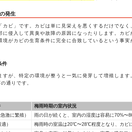
の発生
「カビ」です。カビは単に見栄えを悪くするだけでなく
部に侵入して異臭や故障の原因になったりします。カビ
環境がカビの生育条件に完全に合致しているという事実
条件
ますが、特定の環境が整うと一気に発芽して増殖します
下の通りです。
件
梅雨時期の室内状況
で急激に繁殖）
雨の日が続くと、室内の湿度は容易に70%〜8
最適）
梅雨時の室温は20℃〜28℃程度となり、カ