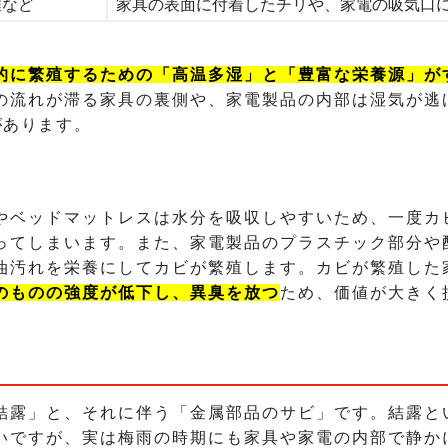
維など
家具の表面に付着したチリや、家電の吸気口
的に繁殖するための「高温多湿」と「豊富な栄養源」が
の流れが滞る家具の裏側や、家電製品の内部は湿気が逃
があります。
やベッドマットレスは水分を吸収しやすいため、一度カ
ってしまいます。また、家電製品のプラスチック部分や
油汚れを栄養にしてカビが繁殖します。カビが繁殖した
のものの強度が低下し、異臭を放つ
ため、価値が大きく
結露」と、それに伴う「金属部品のサビ」です。結露と
いですが、実は梅雨の時期にも家具や家電の内部で静か