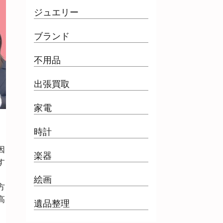
ジュエリー
ブランド
不用品
出張買取
家電
時計
因
楽器
す
、
絵画
方
高
遺品整理