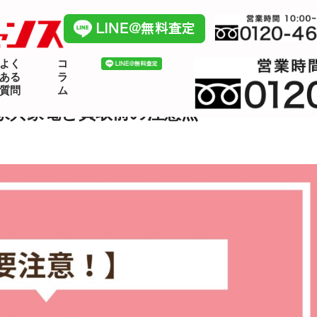
よく
コ
ある
ラ
質問
ム
家具家電と買取前の注意点