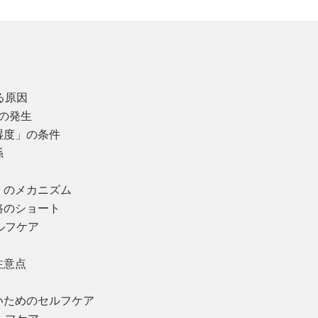
る原因
ビの発生
湿度」の条件
係
露」のメカニズム
路のショート
ルフケア
注意点
ないためのセルフケア