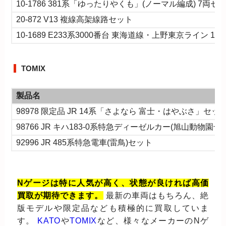
10-1786 381系「ゆったりやくも」(ノーマル編成) 7両セ
20-872 V13 複線高架線路セット
10-1689 E233系3000番台 東海道線・上野東京ライン 1
TOMIX
製品名
98978 限定品 JR 14系「さよなら 富士・はやぶさ」セッ
98766 JR キハ183-0系特急ディーゼルカー(旭山動物園号
92996 JR 485系特急電車(雷鳥)セット
Nゲージは特に人気が高く、状態が良ければ高価
買取が期待できます。
最新の車両はもちろん、絶
版モデルや限定品なども積極的に買取していま
す。
KATO
や
TOMIX
など、様々なメーカーのNゲ